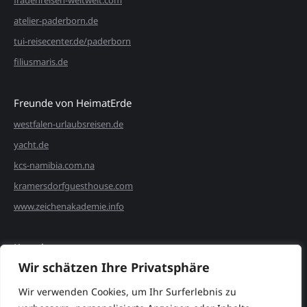
atelier-paderborn.de
tui-reisecenter.de/paderborn
filiusmaris.de
Freunde von HeimatErde
westfalen-urlaubsreisen.de
yacht.de
kcs-namibia.com.na
kramersdorfguesthouse.com
www.zeichenakademie.info
Kontakt
Wir schätzen Ihre Privatsphäre
Christina Pott
linie-c
Wir verwenden Cookies, um Ihr Surferlebnis zu
christina@heimaterde.info