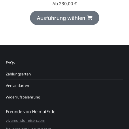
Ab
230,00
€
Ausführung wählen
FAQs
Zahlungsarten
Versandarten
Widerrufsbelehrung
Freunde von HeimatErde
vivamundo-reisen.com
frauenreisen-weltweit.com