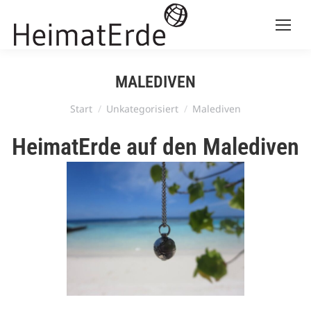
MALEDIVEN
Sie befinden sich hier:
Start
Unkategorisiert
Malediven
HeimatErde auf den Malediven